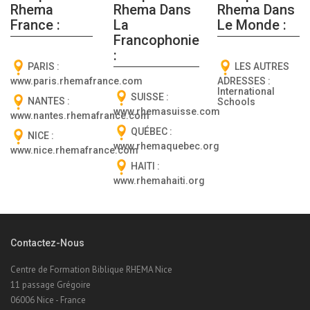
Rhema
Rhema Dans
Rhema Dans
France :
La
Le Monde :
Francophonie
:
PARIS :
LES AUTRES
www.paris.rhemafrance.com
ADRESSES :
International
SUISSE :
NANTES :
Schools
www.rhemasuisse.com
www.nantes.rhemafrance.com
QUÉBEC :
NICE :
www.rhemaquebec.org
www.nice.rhemafrance.com
HAITI :
www.rhemahaiti.org
Contactez-Nous
Centre de Formation Biblique RHEMA Nice
11 passage Grégoire
06006 Nice - France